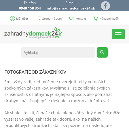
Telefón:
E-mail:
0948 158 354
info@zahradnydomcek24.sk
Môj účet
Zoznam želaní
Kontakt
Nákupný košík
Toggl
navig
FOTOGRAFIE OD ZÁKAZNÍKOV
Sme vždy radi, keď môžeme uverejniť fotky od našich
spokojných zákazníkov. Myslíme si, že zdieľanie svojich
skúsenosti s ostatnými, je najlepší spôsob, ako pomáhať
druhým, nájsť najlepšie riešenie a možno aj inšpirovať.
Ak si nie ste istí, či naše chata alebo záhradný domček môže
vyzerať vo vašej záhrade tak dobré, ako na našich
produktových stránkach, stačí sa pozrieť na nasledujúce