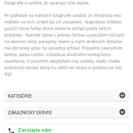
fotografie a uvidíte, že vyzerajú ešte lepšie.
Pri pohľade na niektoré fotografie uvidíte, že množstvo vecí
môžete na nich urobiť po ich zostavení. Napríklad, môžete
použiť rôzne farby, ktoré dotvoria vzhľad podľa Vašich
predstáv. Natreté steny s jednou farbou a použitím rôznych
na okenné rámy, parapety, dvere a iných drobných detailov
má obrovský vplyv na výsledný vzhľad. Prípadne zavesením
kvetov, alebo rastlín, inštalácia vhodného vonkajšieho
osvetlenia, či použitím akejkoľvek inej ozdoby, dodá chatke
jedinečný vzhľad, ktorý ho odlíši od okolia a vynikne tak Váš
štýl.
KATEGÓRIE
ZÁKAZNÍCKY SERVIS
Zavolajte nám