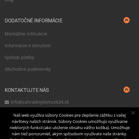
DODATOČNÉ INFORMÁCIE
Montážne inštrukcie
Informácie o doručení
Spôsob platby
Obchodné podmienky
KONTAKTUJTE NÁS
info@zahradnydomcek24.sk
Náš web využíva súbory Cookies pre zlepšenie zážitku z vašej
návštevy našich stránok. Súbory Cookies umožňujú využívanie
niektorých funkcií (ako uloženie obsahu vášho košíka). Umožňuje
Domov
O nás
Blog
Nákupný košík
Prejsť k
nám tiež porozumieť, akým spôsobom využívate naše stránky.