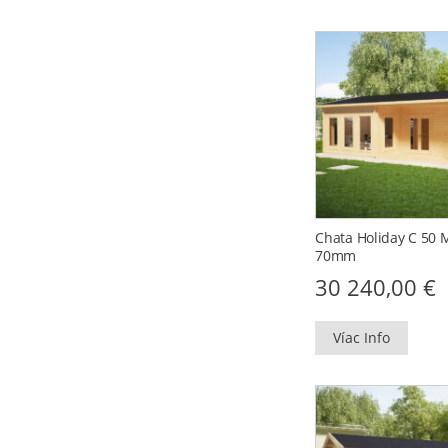
Chata Holiday C 50 M
70mm
30 240,00
€
Víac Info