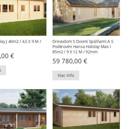
ay J 40m2 / 4,5 X 9 M /
Drevodom S Dvomi Spálňami A S
Podkrovím Hansa Holiday Max I
85m2 / 9 X 12 M / 92mm
0,00
€
59 780,00
€
o
Víac Info