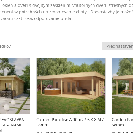
okien a dverí s dvojitým zasklením, vnútorných dverí, strešných 
ponentov potrebných na zmontovanie chaty. Drevostavby je možné 
 väčšiu časť roka, odporúčame pridať
ledkov
REVOSTAVBA
Garden Paradise A 10m2 / 6 X 8 M /
Garden Par
A SPÁLŇAMI
58mm
58mm
M