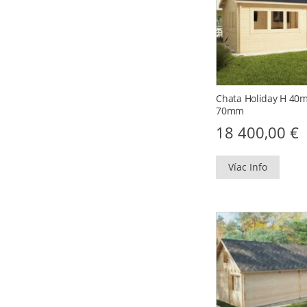
Chata Holiday H 40m2
70mm
18 400,00
€
Víac Info