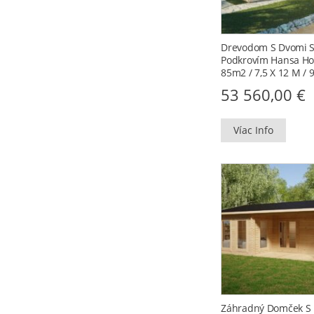
Drevodom S Dvomi S
Podkrovím Hansa Hol
85m2 / 7,5 X 12 M /
53 560,00
€
Víac Info
Záhradný Domček S