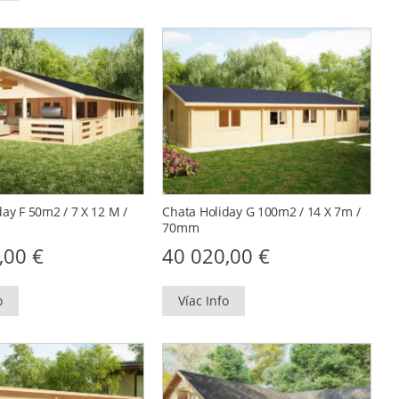
ay F 50m2 / 7 X 12 M /
Chata Holiday G 100m2 / 14 X 7m /
70mm
0,00
€
40 020,00
€
o
Víac Info