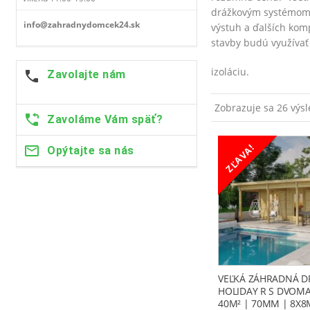
drážkovým systémom, 
info@zahradnydomcek24.sk
výstuh a ďalších kom
stavby budú využívať
izoláciu.
Zavolajte nám
Zobrazuje sa 26 výs
Zavoláme Vám späť?
ZĽAVA!
Opýtajte sa nás
VEĽKÁ ZÁHRADNÁ D
HOLIDAY R S DVOM
40M² | 70MM | 8X8