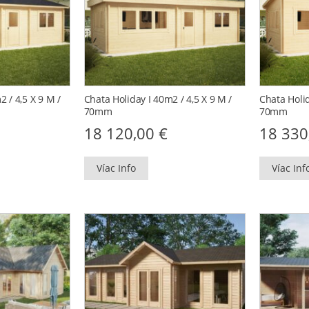
 / 4,5 X 9 M /
Chata Holiday I 40m2 / 4,5 X 9 M /
Chata Holid
70mm
70mm
18 120,00
€
18 33
Víac Info
Víac Inf