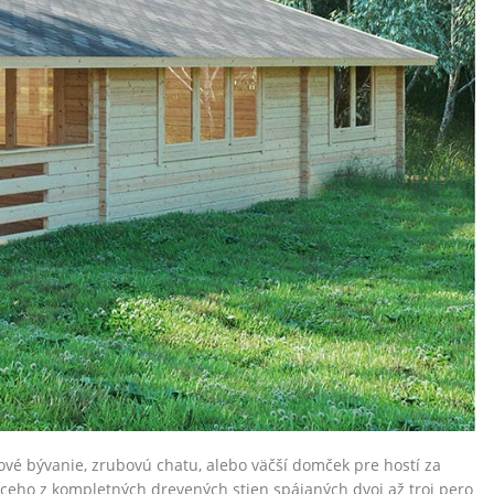
ové bývanie, zrubovú chatu, alebo väčší domček pre hostí za
eho z kompletných drevených stien spájaných dvoj až troj pero