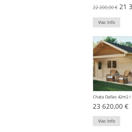
Orig
21 
22 200,00
€
pric
was
22
Víac Info
200,
Chata Dallas 42m2 /
23 620,00
€
Víac Info