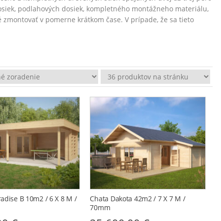
dosiek, podlahových dosiek, kompletného montážneho materiálu,
zmontovať v pomerne krátkom čase. V prípade, že sa tieto
adise B 10m2 / 6 X 8 M /
Chata Dakota 42m2 / 7 X 7 M /
70mm