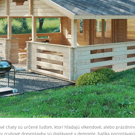
vé chaty sú určené ľuďom, ktorí hľadajú víkendové, alebo prázdnin
 zrubové drevostavby sú dodávané v demonte, balíka pozostávajúc