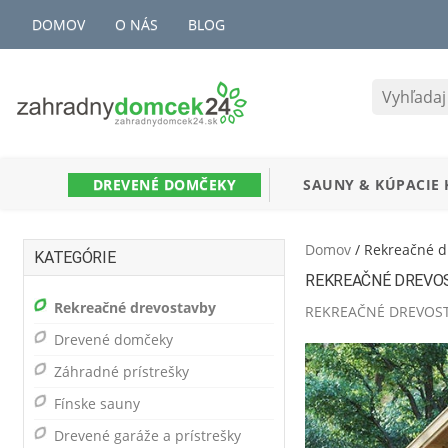
DOMOV
O NÁS
BLOG
DREVENÉ DOMČEKY
SAUNY
&
KÚPACIE 
Domov
/ Rekreačné d
KATEGÓRIE
REKREAČNÉ DREVO
Rekreačné drevostavby
REKREAČNÉ DREVOS
Drevené domčeky
Záhradné prístrešky
Fínske sauny
Drevené garáže a prístrešky