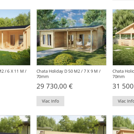
2 / 6 X 11 M /
Chata Holiday D 50 M2 / 7 X 9 M /
Chata Holid
70mm
70mm
29 730,00
€
31 50
Víac Info
Víac Inf