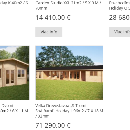
day K 40m2 / 6
Garden Studio XXL 21m2 / 5 X 9 M /
Poschodím
70mm
Holiday Q
14 410,00
€
28 68
Víac Info
Víac Inf
s Dvomi
Veľká Drevostavba „s Tromi
60m2 / 6 X 11 M
Spálňami“ Holiday L 96m2 / 7 X 18 M
/ 92mm
71 290,00
€