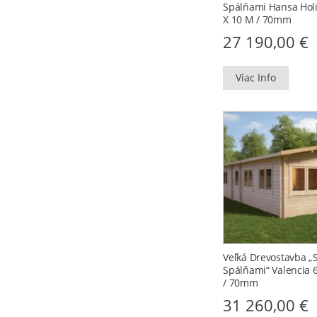
Spálňami Hansa Holi
X 10 M / 70mm
27 190,00
€
Víac Info
Veľká Drevostavba „
Spálňami“ Valencia 
/ 70mm
31 260,00
€