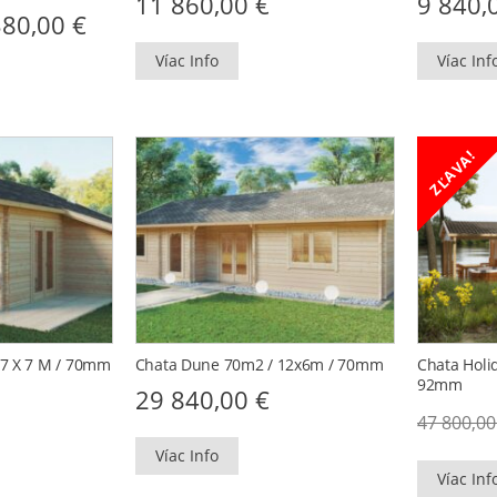
11 860,00
€
9 840,
inal
Current
380,00
€
e
price
:
is:
Víac Info
Víac Inf
21
00 €.
380,00 €.
ZĽAVA!
 7 X 7 M / 70mm
Chata Dune 70m2 / 12x6m / 70mm
Chata Holi
92mm
29 840,00
€
47 800,0
Víac Info
Víac Inf