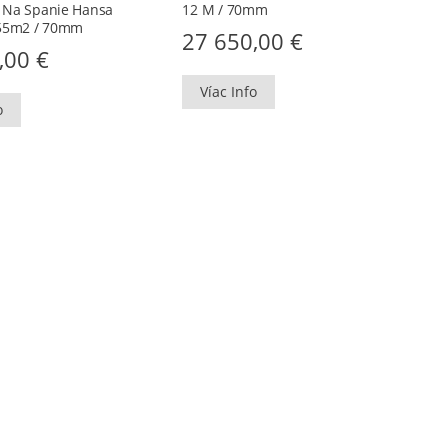
 Na Spanie Hansa
12 M / 70mm
 55m2 / 70mm
27 650,00
€
0,00
€
Víac Info
o