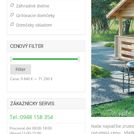
Záhradné dielne
Grilovacie domčeky
Domčeky skladom
CENOVÝ FILTER
Minimálna
Maximálna
Filter
cena
cena
Cena:
9 840 €
—
71 290 €
ZÁKAZNÍCKY SERVIS
Tel.:0948 158 354
Naše najväčšie zrubo
Pracovné dni 08:00-18:00
rozumnú cenu. Všetky
Víkend 11:00-15:00