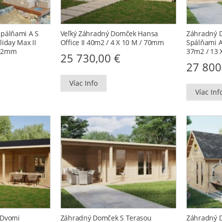
pálňami A S
Veľký Záhradný Domček Hansa
Záhradný 
iday Max II
Office II 40m2 / 4 X 10 M / 70mm
Spálňami A
 92mm
37m2 / 13 
25 730,00
€
27 80
Víac Info
Víac Inf
 Dvomi
Záhradný Domček S Terasou
Záhradný 