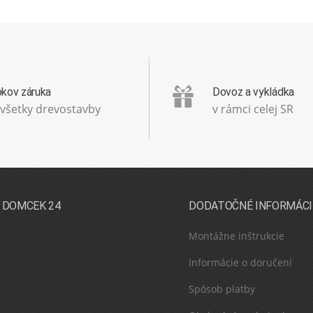
okov záruka
Dovoz a vykládka
 všetky drevostavby
v rámci celej SR
 DOMCEK 24
DODATOČNÉ INFORMÁCI
Montážne inštrukcie
Informácie o doručení
Spôsob platby