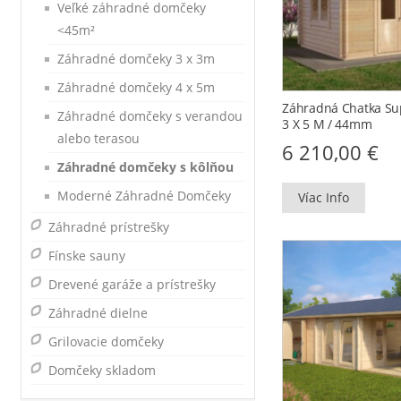
Veľké záhradné domčeky
<45m²
Záhradné domčeky 3 x 3m
Záhradné domčeky 4 x 5m
Záhradná Chatka Su
Záhradné domčeky s verandou
3 X 5 M / 44mm
alebo terasou
6 210,00
€
Záhradné domčeky s kôlňou
Moderné Záhradné Domčeky
Víac Info
Záhradné prístrešky
Fínske sauny
Drevené garáže a prístrešky
Záhradné dielne
Grilovacie domčeky
Domčeky skladom