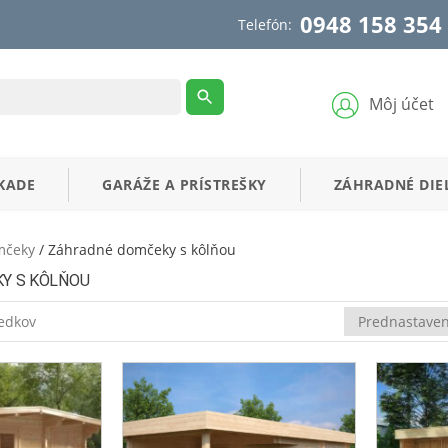
0948 158 354
Telefón:
Môj účet
KADE
GARÁŽE
A
PRÍSTREŠKY
ZÁHRADNÉ
DIE
mčeky
/ Záhradné domčeky s kôlňou
Y S KÔLŇOU
ledkov