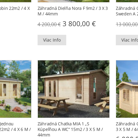
bin 22m2 / 4 X
Záhradná Dielňa Nora F 9m2 / 3 X 3
Záhradná C
M / 44mm
Sweden A 2
Original
Current
3 800,00
€
4 200,00
€
13 000,0
price
price
was:
is:
4
3
Víac Info
200,00 €.
800,00 €.
Víac Inf
 Jednou
Záhradná Chatka MIA 1 „s
Záhradná C
2m2 / 4 X 6 M /
Kúpeľňou A WC“ 15m2 / 3 X 5 M /
3 X 5 M / 
44mm