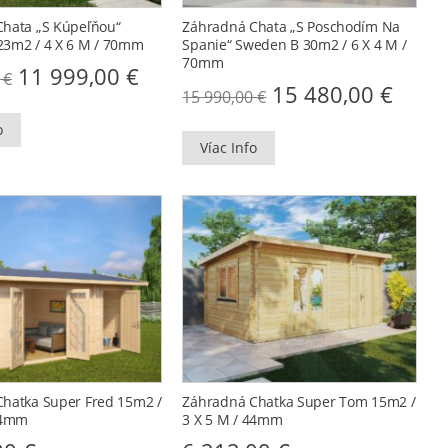
hata „s Kúpeľňou“
Záhradná Chata „s Poschodím Na
3m2 / 4 X 6 M / 70mm
Spanie“ Sweden B 30m2 / 6 X 4 M /
70mm
Original
Current
11 999,00
€
0
€
price
price
Original
Curr
15 480,00
€
15 990,00
€
was:
is:
price
price
13
11
was:
is:
o
000,00 €.
999,00 €.
15
15
Víac Info
990,00 €.
480,0
hatka Super Fred 15m2 /
Záhradná Chatka Super Tom 15m2 /
44mm
3 X 5 M / 44mm