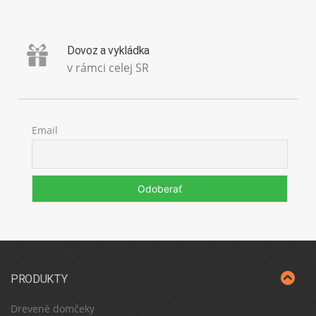
Dovoz a vykládka
v rámci celej SR
Email
PRODUKTY
Drevené domčeky