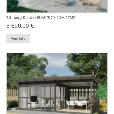
Záhradný Domček ELIAS (5.7 X 2.9M / 7M²)
5 690,00
€
Víac Info