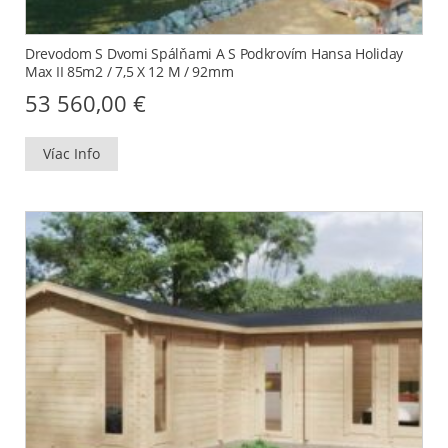
Drevodom S Dvomi Spálňami A S Podkrovím Hansa Holiday
Max II 85m2 / 7,5 X 12 M / 92mm
53 560,00
€
Víac Info