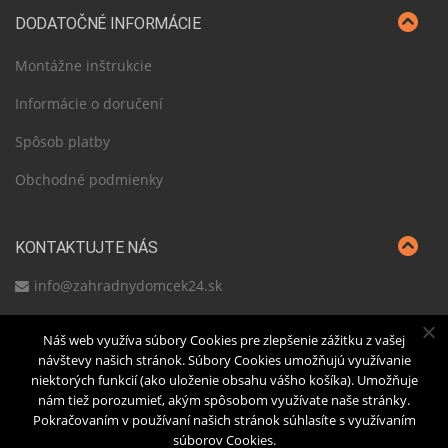
DODATOČNÉ INFORMÁCIE
Montážne inštrukcie
Informácie o doručení
Spôsob platby
Obchodné podmienky
KONTAKTUJTE NÁS
info@zahradnydomcek24.sk
Náš web využíva súbory Cookies pre zlepšenie zážitku z vašej
návštevy našich stránok. Súbory Cookies umožňujú využívanie
niektorých funkcií (ako uloženie obsahu vášho košíka). Umožňuje
Domov
O nás
Blog
Nákupný košík
Prejsť k
nám tiež porozumieť, akým spôsobom využívate naše stránky.
platbe
Pokračovaním v používaní našich stránok súhlasíte s využívaním
Copyright © 2022
Zahradny Domcek 24
súborov Cookies.