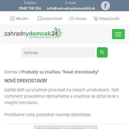
Telefón:
E-mail:
0948 158 354
info@zahradnydomcek24.sk
Môj účet
Zoznam želaní
Kontakt
Nákupný košík
Toggl
navig
Domov
/ Produkty so značkou “Nové drevostavby”
NOVÉ DREVOSTAVBY
Každý deň sa snažíme pracovať na nových produktoch. Náš
sortiment pravidelne obmieňame a snažíme sa držať krok s
novými trendami.
Prinášame naše posledné novinky domčekov.