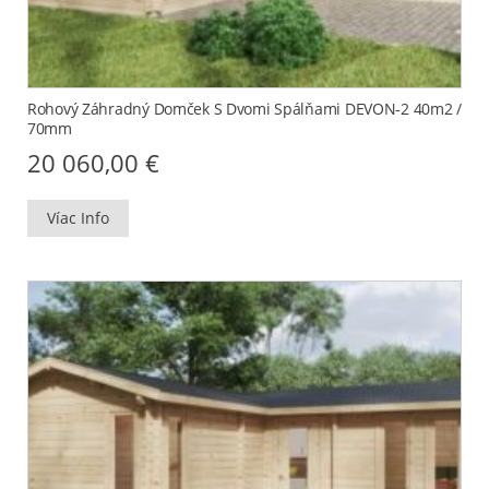
Rohový Záhradný Domček S Dvomi Spálňami DEVON-2 40m2 /
70mm
20 060,00
€
Víac Info