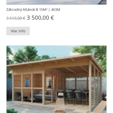
Záhradný Altánok B 15M² | 4X3M
Original
Current
3 500,00
€
3 610,00
€
price
price
was:
is:
3
3
Víac Info
610,00 €.
500,00 €.