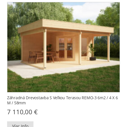
Záhradná Drevostavba S Veľkou Terasou REMO-3 6m2 / 4 X 6
M / 58mm
7 110,00
€
Víac Info