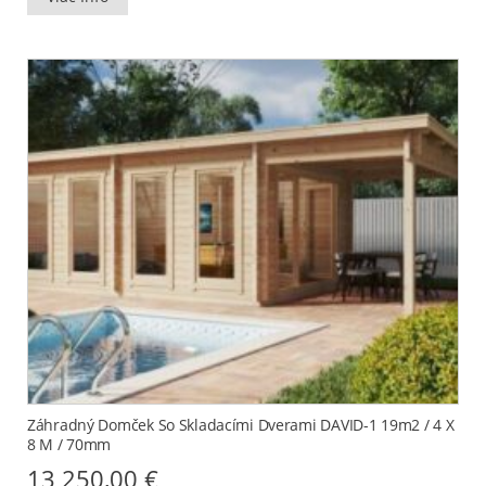
Záhradný Domček So Skladacími Dverami DAVID-1 19m2 / 4 X
8 M / 70mm
13 250,00
€