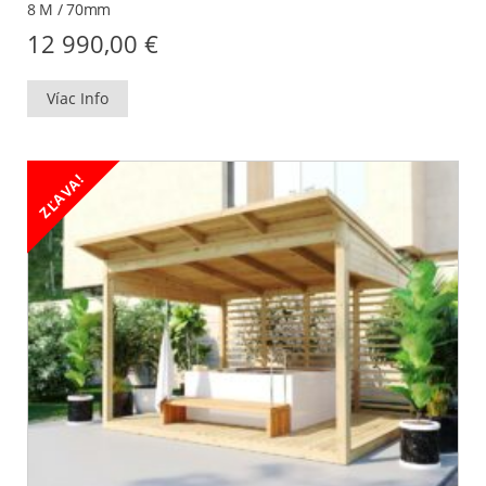
8 M / 70mm
12 990,00
€
Víac Info
ZĽAVA!