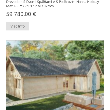
Drevodom S Dvomi Spálňami A S Podkrovím Hansa Holiday
Max I 85m2 / 9 X 12 M / 92mm
59 780,00
€
Víac Info