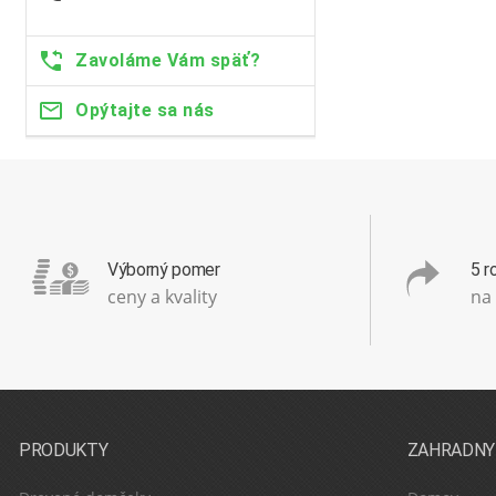
Zavoláme Vám späť?
Opýtajte sa nás
Výborný pomer
5 r
ceny a kvality
na
PRODUKTY
ZAHRADNY