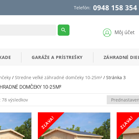
0948 158 354
Telefón:
Môj účet
KADE
GARÁŽE
A
PRÍSTREŠKY
ZÁHRADNÉ
DIE
mčeky
/
Stredne veľké záhradné domčeky 10-25m²
/ Stránka 3
ÁHRADNÉ DOMČEKY 10-25M²
 78 výsledkov
ZĽAVA!
ZĽAVA!