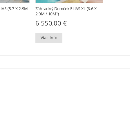
AS (5.7 X 2.9M
Záhradný Domček ELIAS XL (6.6 X
2.9M / 10M²)
6 550,00
€
Víac Info