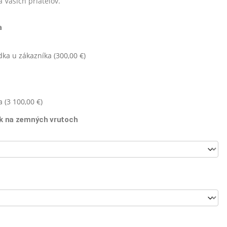
 Vašich priateľov.
a
ka u zákazníka (
300,00
€
)
 (
3 100,00
€
)
k na zemných vrutoch