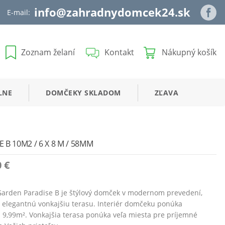
info@zahradnydomcek24.sk
E-mail:
Zoznam želaní
Kontakt
Nákupný košík
LNE
DOMČEKY
SKLADOM
ZĽAVA
B 10M2 / 6 X 8 M / 58MM
0
€
arden Paradise B je štýlový domček v modernom prevedení,
a elegantnú vonkajšiu terasu. Interiér domčeku ponúka
i 9,99m². Vonkajšia terasa ponúka veľa miesta pre príjemné