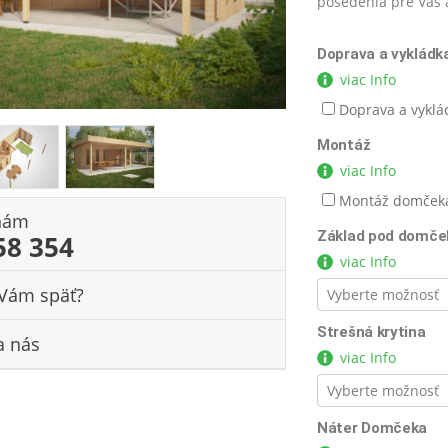
posedenia pre Vás a
Doprava a vykládk
viac Info
Doprava a vyklád
Montáž
viac Info
Montáž domčeka
 nám
Základ pod domče
58 354
viac Info
Vám späť?
Strešná krytina
a nás
viac Info
Náter Domčeka