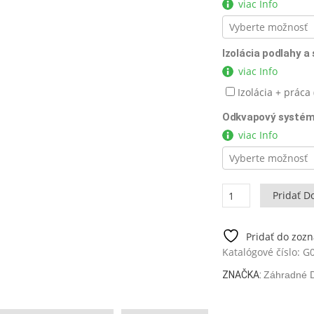
viac Info
Izolácia podlahy a
viac Info
Izolácia + práca 
Odkvapový systé
viac Info
množstvo
Pridať D
Garden
Paradise
B
Pridať do zoz
10m2
Katalógové číslo:
G
/
ZNAČKA:
Záhradné 
6
x
8