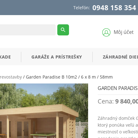
0948 158 354
Telefón:
Môj účet
KADE
GARÁŽE
A
PRÍSTREŠKY
ZÁHRADNÉ
DIE
revostavby
/ Garden Paradise B 10m2 / 6 x 8 m / 58mm
GARDEN PARADISE 
Cena:
9 840,0
Záhradný domček G
ktorý ponúka veľú 
miestnosť o veľkost