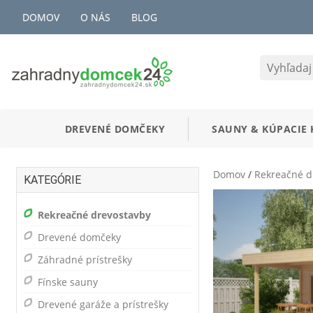
DOMOV
O NÁS
BLOG
DREVENÉ DOMČEKY
SAUNY
&
KÚPACIE 
Domov
/
Rekreačné d
KATEGÓRIE
Rekreačné drevostavby
Drevené domčeky
Záhradné prístrešky
Fínske sauny
Drevené garáže a prístrešky