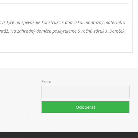
ové tyče na spevnenie konštrukcie domčeka, montážny materiál, s
montáž. Na záhradný domček poskytujeme 5 ročnú záruku. Domček
Email