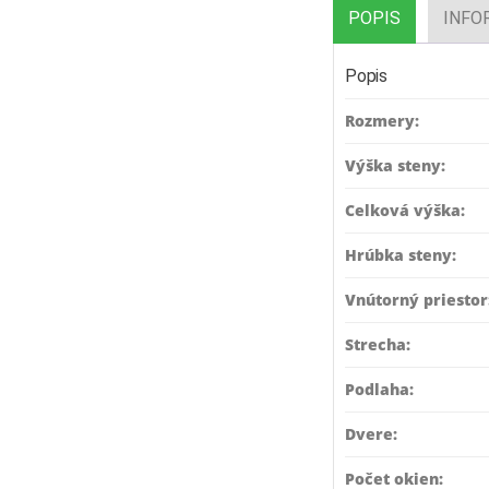
POPIS
INFO
Popis
Rozmery:
Výška steny:
Celková výška:
Hrúbka steny:
Vnútorný priestor
Strecha:
Podlaha:
Dvere:
Počet okien: