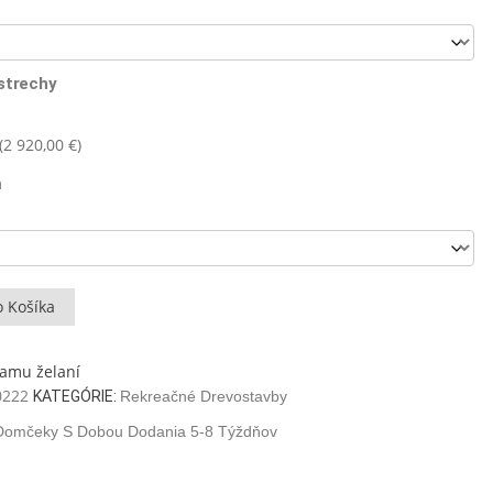
 strechy
(
2 920,00
€
)
m
o Košíka
namu želaní
0222
KATEGÓRIE:
Rekreačné Drevostavby
Domčeky S Dobou Dodania 5-8 Týždňov