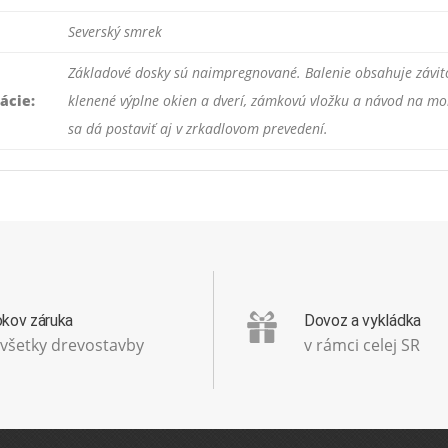
Severský smrek
Základové dosky sú naimpregnované. Balenie obsahuje závit
ácie:
klenené výplne okien a dverí, zámkovú vložku a návod na 
sa dá postaviť aj v zrkadlovom prevedení.
okov záruka
Dovoz a vykládka
 všetky drevostavby
v rámci celej SR