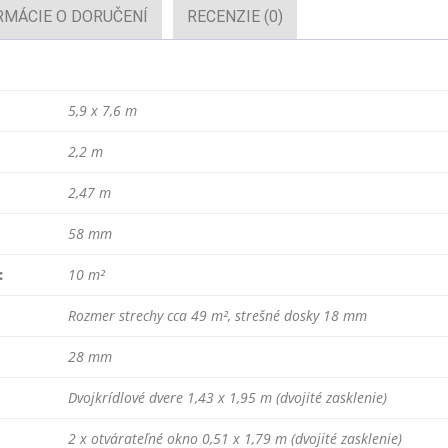
RMÁCIE O DORUČENÍ
RECENZIE (0)
m
/
58mm
5,9 x 7,6 m
2,2 m
2,47 m
58 mm
:
10 m²
Rozmer strechy cca 49 m², strešné dosky 18 mm
28 mm
Dvojkrídlové dvere 1,43 x 1,95 m (dvojité zasklenie)
2 x otvárateľné okno 0,51 x 1,79 m (dvojité zasklenie)