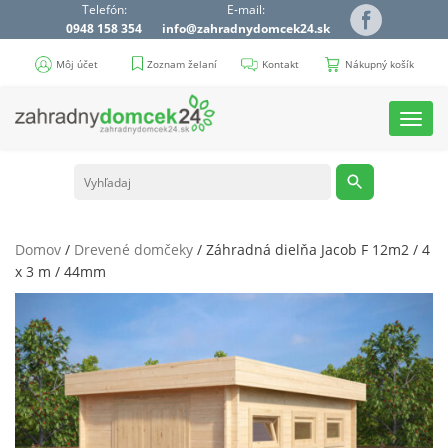
Telefón:
E-mail:
0948 158 354
info@zahradnydomcek24.sk
Môj účet
Zoznam želaní
Kontakt
Nákupný košík
Toggl
navig
Domov
/
Drevené domčeky
/ Záhradná dielňa Jacob F 12m2 / 4
x 3 m / 44mm