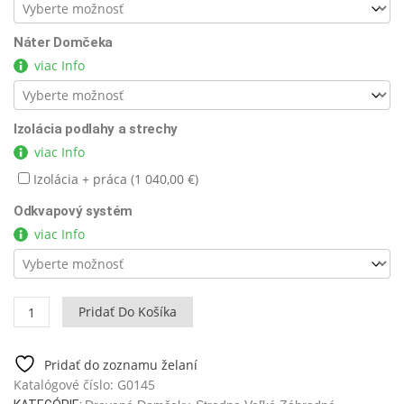
Náter Domčeka
viac Info
Izolácia podlahy a strechy
viac Info
Izolácia + práca (
1 040,00
€
)
Odkvapový systém
viac Info
množstvo
Pridať Do Košíka
Záhradná
dielňa
Jacob
Pridať do zoznamu želaní
F
Katalógové číslo:
G0145