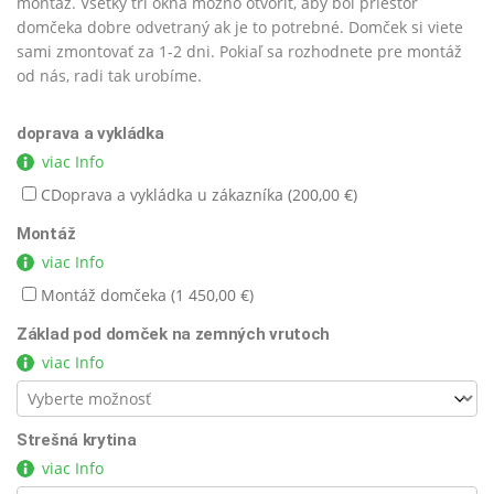
montáž. Všetky tri okná možno otvoriť, aby bol priestor
domčeka dobre odvetraný ak je to potrebné. Domček si viete
sami zmontovať za 1-2 dni. Pokiaľ sa rozhodnete pre montáž
od nás, radi tak urobíme.
doprava a vykládka
viac Info
CDoprava a vykládka u zákazníka (
200,00
€
)
Montáž
viac Info
Montáž domčeka (
1 450,00
€
)
Základ pod domček na zemných vrutoch
viac Info
Strešná krytina
viac Info