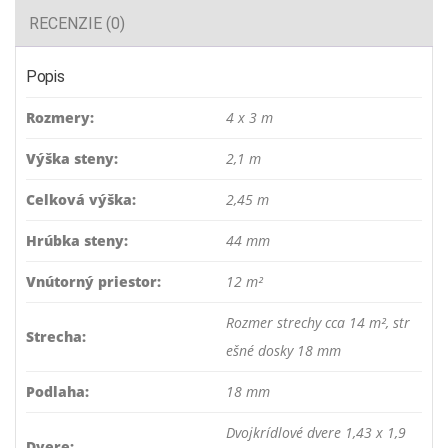
RECENZIE (0)
Popis
Rozmery:
4 x 3 m
Výška steny:
2,1 m
Celková výška:
2,45 m
Hrúbka steny:
44 mm
Vnútorný priestor:
12 m²
Rozmer strechy cca 14 m², str
Strecha:
ešné dosky 18 mm
Podlaha:
18 mm
Dvojkrídlové dvere 1,43 x 1,9
Dvere: