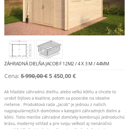
ZÁHRADNÁ DIELŇA JACOB F 12M2 / 4 X 3 M / 44MM
Original
Current
Cena:
5 990,00
€
5 450,00
€
price
price
was:
is:
Ak hľadáte záhradnú dielňu, alebo veľkú kôlňu a chcete to
5
5
urobiť štýlovo a kvalitne, potom sa pozeráte na idealne
990,00 €.
450,00 €.
riešenie . Produktová rada „Jacob“ je jednou z našich
najpopulárnejších domčekov v kategórii záhradných dielni a
kôlni. Tieto menšie záhradné domčeky kombinujú jednoduchú
krásu, moderný vzhľad a pre svoju veľkosť aj nenáročnú