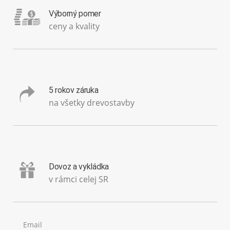
Výborný pomer
ceny a kvality
5 rokov záruka
na všetky drevostavby
Dovoz a vykládka
v rámci celej SR
Email