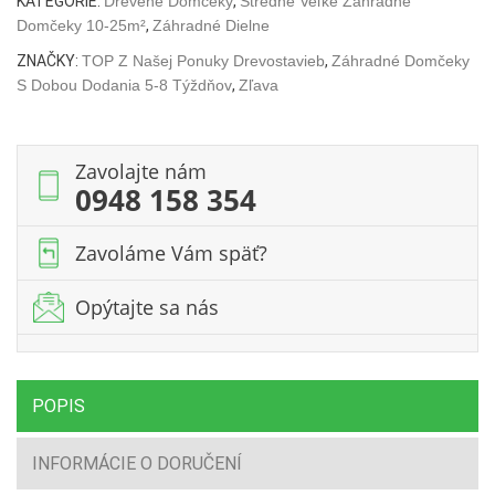
12m2
KATEGÓRIE:
Drevené Domčeky
,
Stredne Veľké Záhradné
/
Domčeky 10-25m²
,
Záhradné Dielne
4
ZNAČKY:
TOP Z Našej Ponuky Drevostavieb
,
Záhradné Domčeky
x
S Dobou Dodania 5-8 Týždňov
,
Zľava
3
m
/
Zavolajte nám
44mm
0948 158 354
Zavoláme Vám späť?
Opýtajte sa nás
POPIS
INFORMÁCIE O DORUČENÍ