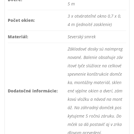
5 m
3 x otvárateľné okno 0,7 x 0,
Počet okien:
4 m (jednoité zasklenie)
Materiál:
Severský smrek
Základové dosky sú naimpreg
nované. Balenie obsahuje záv
itové tyče slúžiace na celkové
spevnenie konštrukcie domče
ka, montážny materiál, sklen
Dodatočné informácie:
ené výplne okien a dverí, zám
kovú vložku a návod na mont
áž. Na záhradný domček pos
kytujeme 5 ročnú záruku. Do
mček sa dá postaviť aj v zrka
dlovom prevedení.