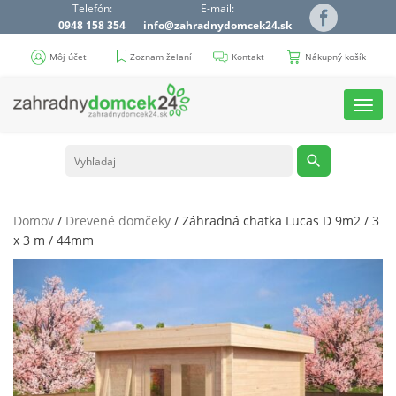
Telefón:
E-mail:
0948 158 354
info@zahradnydomcek24.sk
Môj účet
Zoznam želaní
Kontakt
Nákupný košík
Toggl
navig
Domov
/
Drevené domčeky
/ Záhradná chatka Lucas D 9m2 / 3
x 3 m / 44mm