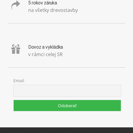
5 rokov záruka
na všetky drevostavby
Dovoz a vykládka
v rámci celej SR
Email