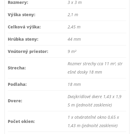
Rozmery:
3 x 3 m
Výška steny:
2,1 m
Celková výška:
2,45 m
Hrúbka steny:
44 mm
Vnútorný priestor:
9 m²
Rozmer strechy cca 11 m², str
Strecha:
ešné dosky 18 mm
Podlaha:
18 mm
Dvojkrídlové dvere 1,43 x 1,9
Dvere:
5 m (jednoité zasklenie)
1 x otvárateľné okno 0,65 x
Počet okien:
1,43 m (jednoité zasklenie)