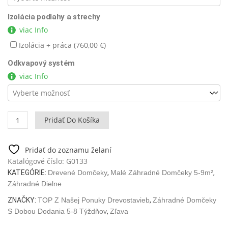
Izolácia podlahy a strechy
viac Info
Izolácia + práca (
760,00
€
)
Odkvapový systém
viac Info
množstvo
Pridať Do Košíka
Záhradná
chatka
Lucas
Pridať do zoznamu želaní
D
Katalógové číslo:
G0133
9m2
KATEGÓRIE:
Drevené Domčeky
,
Malé Záhradné Domčeky 5-9m²
,
/
Záhradné Dielne
3
ZNAČKY:
TOP Z Našej Ponuky Drevostavieb
,
Záhradné Domčeky
x
S Dobou Dodania 5-8 Týždňov
,
Zľava
3