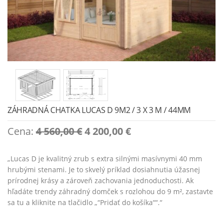
ZÁHRADNÁ CHATKA LUCAS D 9M2 / 3 X 3 M / 44MM
Original
Current
Cena:
4 560,00
€
4 200,00
€
price
price
was:
is:
„Lucas D je kvalitný zrub s extra silnými masívnymi 40 mm
4
4
hrubými stenami. Je to skvelý príklad dosiahnutia úžasnej
560,00 €.
200,00 €.
prírodnej krásy a zároveň zachovania jednoduchosti. Ak
hľadáte trendy záhradný domček s rozlohou do 9 m², zastavte
sa tu a kliknite na tlačidlo „“Pridať do košíka““.“