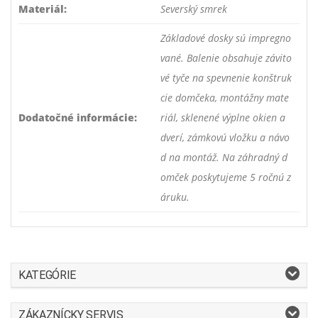
Materiál:
Severský smrek
Základové dosky sú impregno
vané. Balenie obsahuje závito
vé tyče na spevnenie konštruk
cie domčeka, montážny mate
Dodatočné informácie:
riál, sklenené výplne okien a
dverí, zámkovú vložku a návo
d na montáž. Na záhradný d
omček poskytujeme 5 ročnú z
áruku.
KATEGÓRIE
ZÁKAZNÍCKY SERVIS