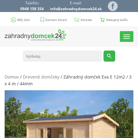
Telefón:
E-mail:
0948 158 354
info@zahradnydomcek24.sk
Môj účet
Zoznam želaní
Kontakt
Nákupný košík
Toggl
navig
Domov
/
Drevené domčeky
/ Záhradný domček Eva E 12m2 / 3
x 4 m / 44mm