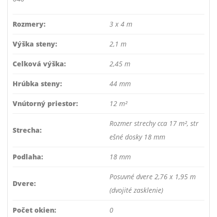
Rozmery:
3 x 4 m
Výška steny:
2,1 m
Celková výška:
2,45 m
Hrúbka steny:
44 mm
Vnútorný priestor:
12 m²
Rozmer strechy cca 17 m², str
Strecha:
ešné dosky 18 mm
Podlaha:
18 mm
Posuvné dvere 2,76 x 1,95 m
Dvere:
(dvojité zasklenie)
Počet okien:
0