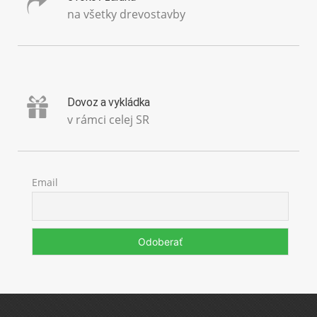
na všetky drevostavby
Dovoz a vykládka
v rámci celej SR
Email