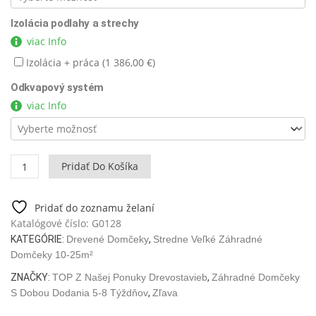
Izolácia podlahy a strechy
viac Info
Izolácia + práca (
1 386,00
€
)
Odkvapový systém
viac Info
množstvo
Pridať Do Košíka
Záhradný
domček
Eva
Pridať do zoznamu želaní
E
Katalógové číslo:
G0128
12m2
KATEGÓRIE:
Drevené Domčeky
,
Stredne Veľké Záhradné
/
Domčeky 10-25m²
3
ZNAČKY:
TOP Z Našej Ponuky Drevostavieb
,
Záhradné Domčeky
x
S Dobou Dodania 5-8 Týždňov
,
Zľava
4