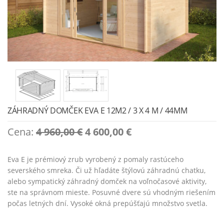
ZÁHRADNÝ DOMČEK EVA E 12M2 / 3 X 4 M / 44MM
Original
Current
Cena:
4 960,00
€
4 600,00
€
price
price
was:
is:
Eva E je prémiový zrub vyrobený z pomaly rastúceho
4
4
severského smreka. Či už hľadáte štýlovú záhradnú chatku,
960,00 €.
600,00 €.
alebo sympatický záhradný domček na voľnočasové aktivity,
ste na správnom mieste. Posuvné dvere sú vhodným riešením
počas letných dní. Vysoké okná prepúšťajú množstvo svetla.