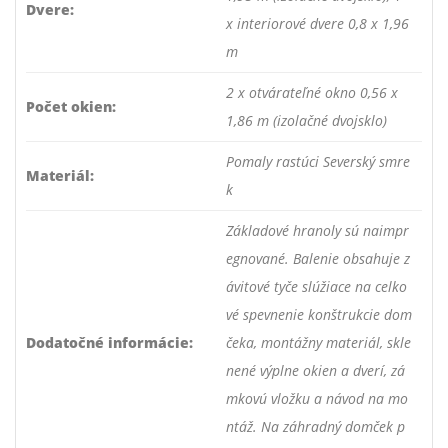
Dvere:
x interiorové dvere 0,8 x 1,96
m
2 x otvárateľné okno 0,56 x
Počet okien:
1,86 m (izolačné dvojsklo)
Pomaly rastúci Severský smre
Materiál:
k
Základové hranoly sú naimpr
egnované. Balenie obsahuje z
ávitové tyče slúžiace na celko
vé spevnenie konštrukcie dom
Dodatočné informácie:
čeka, montážny materiál, skle
nené výplne okien a dverí, zá
mkovú vložku a návod na mo
ntáž. Na záhradný domček p