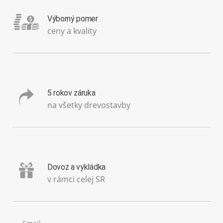
Výborný pomer
ceny a kvality
5 rokov záruka
na všetky drevostavby
Dovoz a vykládka
v rámci celej SR