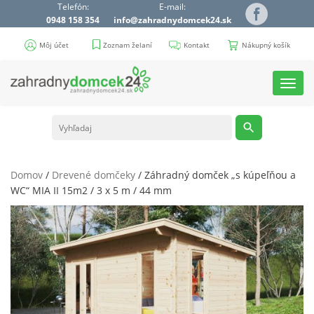
Telefón:
E-mail:
0948 158 354
info@zahradnydomcek24.sk
Môj účet
Zoznam želaní
Kontakt
Nákupný košík
Toggl
navig
Domov
/
Drevené domčeky
/ Záhradný domček „s kúpeľňou a
WC“ MIA II 15m2 / 3 x 5 m / 44 mm