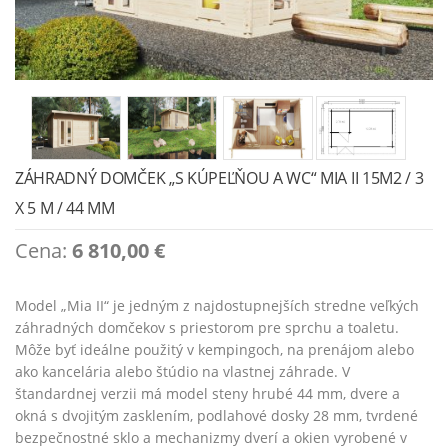
ZÁHRADNÝ DOMČEK „S KÚPEĽŇOU A WC“ MIA II 15M2 / 3
X 5 M / 44 MM
Cena:
6 810,00
€
Model „Mia II“ je jedným z najdostupnejších stredne veľkých
záhradných domčekov s priestorom pre sprchu a toaletu.
Môže byť ideálne použitý v kempingoch, na prenájom alebo
ako kancelária alebo štúdio na vlastnej záhrade. V
štandardnej verzii má model steny hrubé 44 mm, dvere a
okná s dvojitým zasklením, podlahové dosky 28 mm, tvrdené
bezpečnostné sklo a mechanizmy dverí a okien vyrobené v