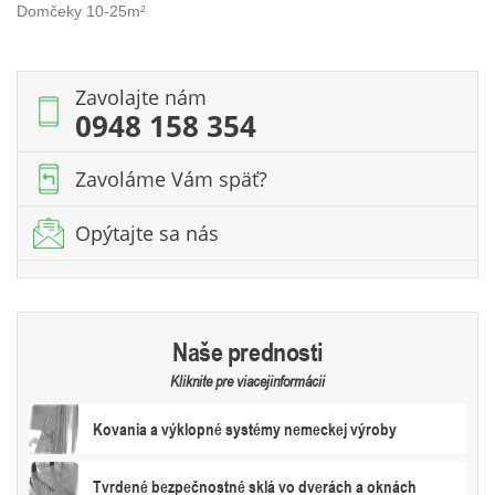
WC"
Domčeky 10-25m²
MIA
II
15m2
Zavolajte nám
/
0948 158 354
3
x
Zavoláme Vám späť?
5
m
/
Opýtajte sa nás
44
mm
Naše prednosti
Kliknite pre viacejinformácii
Kovania a výklopné systémy nemeckej výroby
Tvrdené bezpečnostné sklá vo dverách a oknách