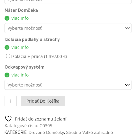
Náter Domčeka
viac Info
Izolácia podlahy a strechy
viac Info
Izolácia + práca (
1 397,00
€
)
Odkvapový systém
viac Info
množstvo
Pridať Do Košíka
Záhradný
domček
"s
Pridať do zoznamu želaní
kúpeľňou
Katalógové číslo:
G0305
a
KATEGÓRIE:
Drevené Domčeky
,
Stredne Veľké Záhradné