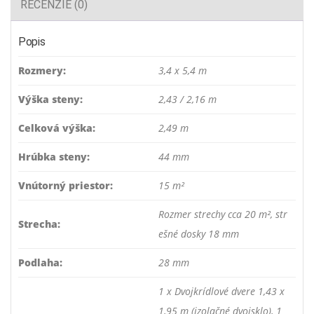
RECENZIE (0)
Popis
Rozmery:
3,4 x 5,4 m
Výška steny:
2,43 / 2,16 m
Celková výška:
2,49 m
Hrúbka steny:
44 mm
Vnútorný priestor:
15 m²
Rozmer strechy cca 20 m², str
Strecha:
ešné dosky 18 mm
Podlaha:
28 mm
1 x Dvojkrídlové dvere 1,43 x
1,95 m (izolačné dvojsklo), 1