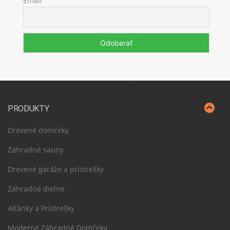
Email
PRODUKTY
Drevené domčeky
Záhradné sauny
Drevené garáže a prístrešky
Záhradné dielne
Altánky a Prístrešky
Moderné Záhradné Domčeky