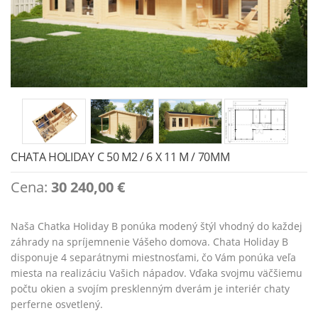
CHATA HOLIDAY C 50 M2 / 6 X 11 M / 70MM
Cena:
30 240,00
€
Naša Chatka Holiday B ponúka modený štýl vhodný do každej
záhrady na spríjemnenie Vášeho domova. Chata Holiday B
disponuje 4 separátnymi miestnosťami, čo Vám ponúka veľa
miesta na realizáciu Vašich nápadov. Vďaka svojmu väčšiemu
počtu okien a svojím presklenným dverám je interiér chaty
perferne osvetlený.