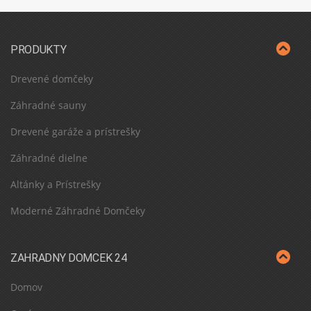
PRODUKTY
Drevené domčeky
Záhradné sauny
Drevené garáže a prístrešky
Záhradné dielne
Altánky a Prístrešky
Moderné Záhradné Domčeky
ZAHRADNY DOMCEK 24
Domov