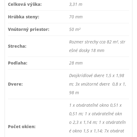
Celková výška:
3,31 m
Hrúbka steny:
70 mm
Vnútorný priestor:
50 m²
Rozmer strechy cca 82 m², str
Strecha:
ešné dosky 18 mm
Podlaha:
28 mm
Dvojkrídlové dvere 1,5 x 1,98
Dvere:
m; 3x vnútorné dvere 0,8 x 1,
98 m
1 x otvárateľné okno 0,51 x
0,51 m; 1 x otvárateľné okn
o 2,3 x 1,14 m; 1 x otvárateľn
Počet okien:
é okno 1,5 x 1,14; 7x otvárat