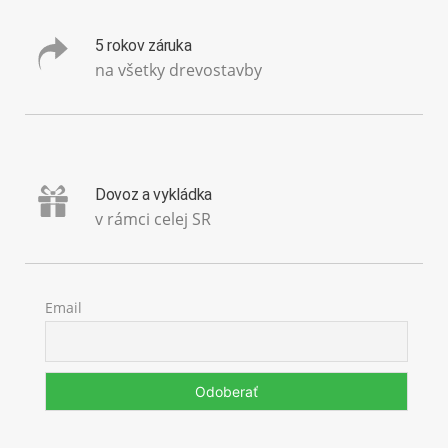
5 rokov záruka
na všetky drevostavby
Dovoz a vykládka
v rámci celej SR
Email