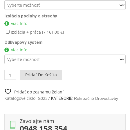
Izolácia podlahy a strechy
viac Info
Izolácia + práca (
7 161,00
€
)
Odkvapový systém
viac Info
množstvo
Pridať Do Košíka
Chata
Holiday
C
Pridať do zoznamu želaní
50
Katalógové číslo:
G0237
KATEGÓRIE:
Rekreačné Drevostavby
m2
/
6
Zavolajte nám
x
0948 158 354