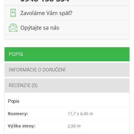
11
m
Zavoláme Vám späť?
/
70mm
Opýtajte sa nás
POPIS
INFORMÁCIE O DORUČENÍ
RECENZIE (0)
Popis
Rozmery:
11,7 x 6,45 m
Výška steny:
2,56 m