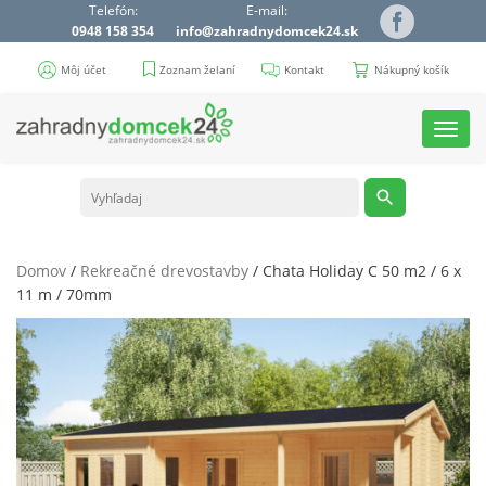
Telefón:
E-mail:
0948 158 354
info@zahradnydomcek24.sk
Môj účet
Zoznam želaní
Kontakt
Nákupný košík
Toggl
navig
Domov
/
Rekreačné drevostavby
/ Chata Holiday C 50 m2 / 6 x
11 m / 70mm