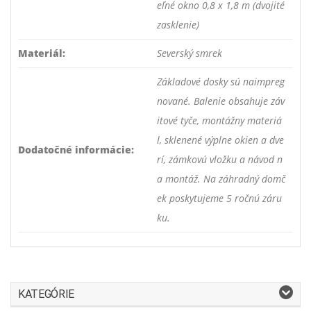
eľné okno 0,8 x 1,8 m (dvojité
zasklenie)
Materiál:
Severský smrek
Základové dosky sú naimpreg
nované. Balenie obsahuje záv
itové tyče, montážny materiá
l, sklenené výplne okien a dve
Dodatočné informácie:
rí, zámkovú vložku a návod n
a montáž. Na záhradný domč
ek poskytujeme 5 ročnú záru
ku.
KATEGÓRIE