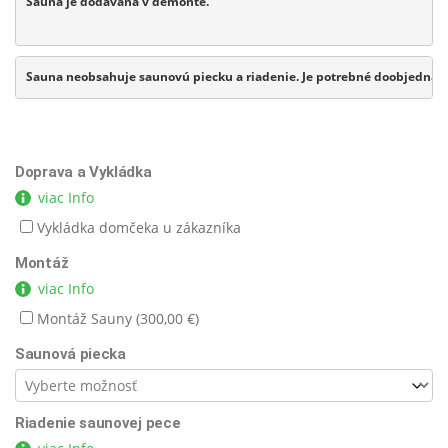
Sauna je dodávaná v demonte.
Sauna neobsahuje saunovú piecku a riadenie. Je potrebné doobjednať
Doprava a Vykládka
viac Info
Vykládka domčeka u zákazníka
Montáž
viac Info
Montáž Sauny (
300,00
€
)
Saunová piecka
Riadenie saunovej pece