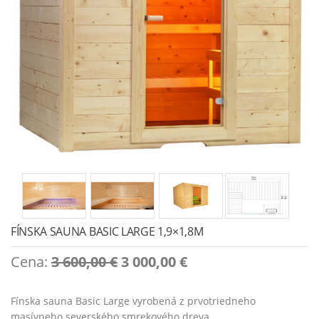
FÍNSKA SAUNA BASIC LARGE 1,9×1,8M
Original
Current
Cena:
3 600,00
€
3 000,00
€
price
price
was:
is:
Fínska sauna Basic Large vyrobená z prvotriedneho
3
3
masívneho severského smrekového dreva.