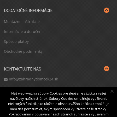
DODATOČNÉ INFORMÁCIE
Montážne inštrukcie
Informácie o doručení
Spôsob platby
Obchodné podmienky
KONTAKTUJTE NÁS
info@zahradnydomcek24.sk
Náš web využíva súbory Cookies pre zlepšenie zážitku z vašej
návštevy našich stránok. Súbory Cookies umožňujú využívanie
niektorých funkcií (ako uloženie obsahu vášho košíka). Umožňuje
Domov
O nás
Blog
Nákupný košík
Prejsť k
nám tiež porozumieť, akým spôsobom využívate naše stránky.
platbe
Pokračovaním v používaní našich stránok súhlasíte s využívaním