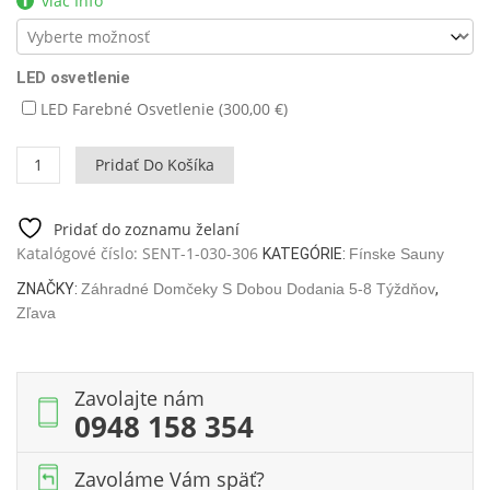
viac Info
LED osvetlenie
LED Farebné Osvetlenie (
300,00
€
)
množstvo
Pridať Do Košíka
Fínska
Sauna
BASIC
Pridať do zoznamu želaní
LARGE
Katalógové číslo:
SENT-1-030-306
KATEGÓRIE:
Fínske Sauny
1,9x1,8M
ZNAČKY:
Záhradné Domčeky S Dobou Dodania 5-8 Týždňov
,
Zľava
Zavolajte nám
0948 158 354
Zavoláme Vám späť?