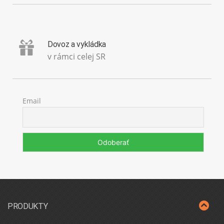
Dovoz a vykládka
v rámci celej SR
Email
PRODUKTY