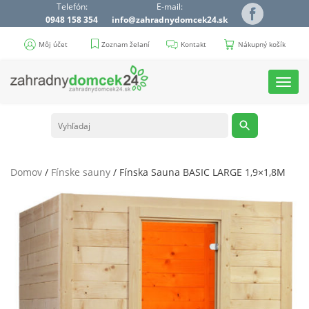
Telefón:
E-mail:
0948 158 354
info@zahradnydomcek24.sk
Môj účet
Zoznam želaní
Kontakt
Nákupný košík
Toggl
navig
Domov
/
Fínske sauny
/ Fínska Sauna BASIC LARGE 1,9×1,8M