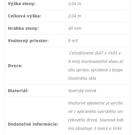
Výška steny:
2,04 m
Celková výška:
2,04 m
Hrúbka steny:
40 mm
Vnútorný priestor:
8 m3
Celosklenené (647 x 1695 x
8 mm) montovateľné vľavo al
Dvere:
ebo vpravo, vyrobené z bezpe
čnostného skla
Materiál:
Severský smrek
Vnútorné vybavenie je vyrobe
né z vybraného sverského sm
rekového dreva. Saunová kab
Dodatočné informácie:
ína obsahuje 3 lavice o šírke