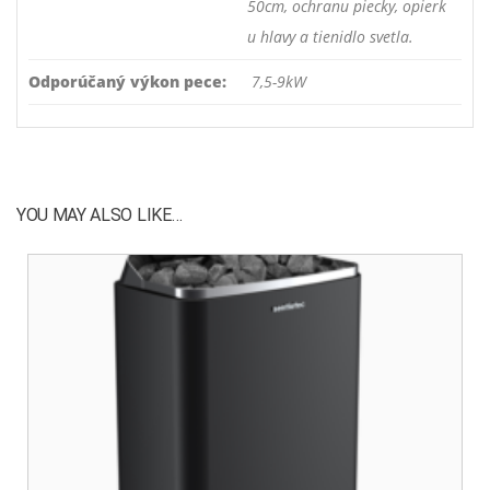
50cm, ochranu piecky, opierk
u hlavy a tienidlo svetla.
Odporúčaný výkon pece:
7,5-9kW
YOU MAY ALSO LIKE…