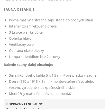
600,00 €.
000,00 €.
SAUNA OBSAHUJE:
Pevná masívna strecha zapustená do bočných stien
Interiér zo smrekového dreva
3 Lavice o šírke 50 cm
Opierka hlavy
Ventilačný otvor
Ochrana okolo piecky
Lampa s tienidlom bez žiarovky
Balenie sauny ďalej obsahuje:
3m silikónového kábla 5 x 1,5 mm² pre piecku v saune
Dvere (590 x 1915 x 8 mm) montovateľné vľavo alebo
vpravo, vyrobené z bezpečnostného skla
Montážny materiál a návod na montáž
DOPRAVA V CENE SAUNY