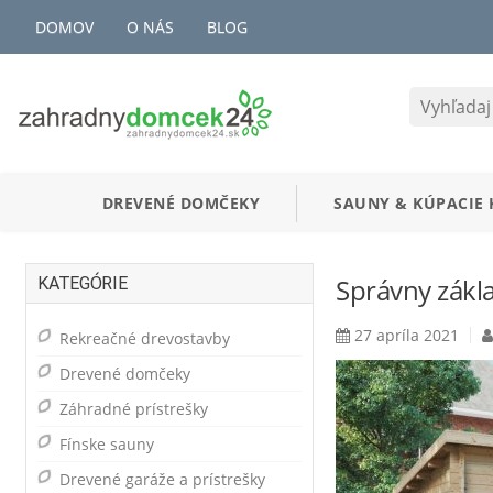
DOMOV
O NÁS
BLOG
DREVENÉ DOMČEKY
SAUNY
&
KÚPACIE 
Správny zákl
KATEGÓRIE
27 apríla 2021
Rekreačné drevostavby
Drevené domčeky
Záhradné prístrešky
Fínske sauny
Drevené garáže a prístrešky