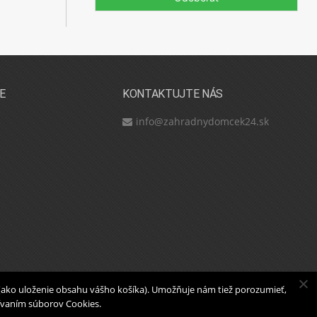
E
KONTAKTUJTE NÁS
info@zahradnydomcek24.sk
 (ako uloženie obsahu vášho košíka). Umožňuje nám tiež porozumieť,
ívaním súborov Cookies.