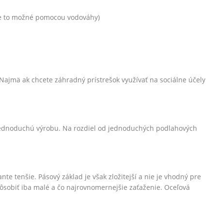
 je to možné pomocou vodováhy)
jmä ak chcete záhradný prístrešok využívať na sociálne účely
 jednoduchú výrobu. Na rozdiel od jednoduchých podlahových
e tenšie. Pásový základ je však zložitejší a nie je vhodný pre
sobiť iba malé a čo najrovnomernejšie zaťaženie. Oceľová