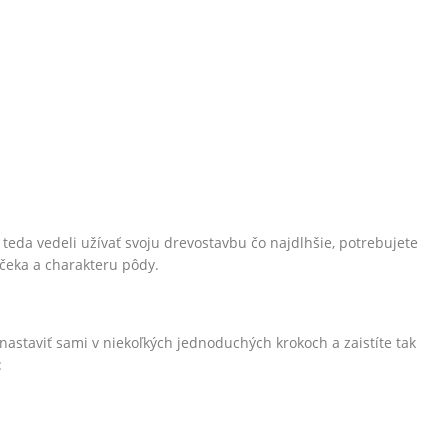
teda vedeli užívať svoju drevostavbu čo najdlhšie, potrebujete
mčeka a charakteru pôdy.
staviť sami v niekoľkých jednoduchých krokoch a zaistíte tak
: