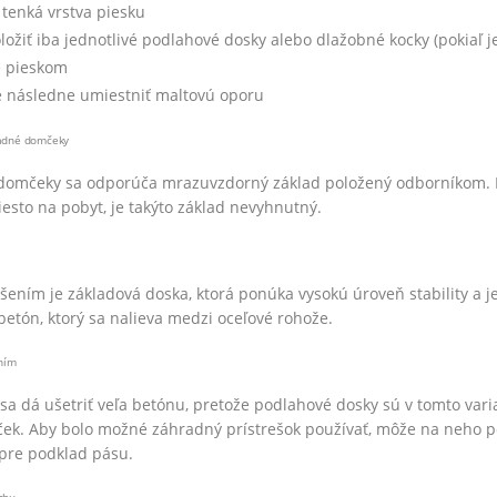
 tenká vrstva piesku
ložiť iba jednotlivé podlahové dosky alebo dlažobné kocky (pokiaľ
é pieskom
é následne umiestniť maltovú oporu
radné domčeky
domčeky sa odporúča mrazuvzdorný základ položený odborníkom. Na
esto na pobyt, je takýto základ nevyhnutný.
šením je základová doska, ktorá ponúka vysokú úroveň stability a
betón, ktorý sa nalieva medzi oceľové rohože.
ením
 dá ušetriť veľa betónu, pretože podlahové dosky sú v tomto variant
k. Aby bolo možné záhradný prístrešok používať, môže na neho pô
 pre podklad pásu.