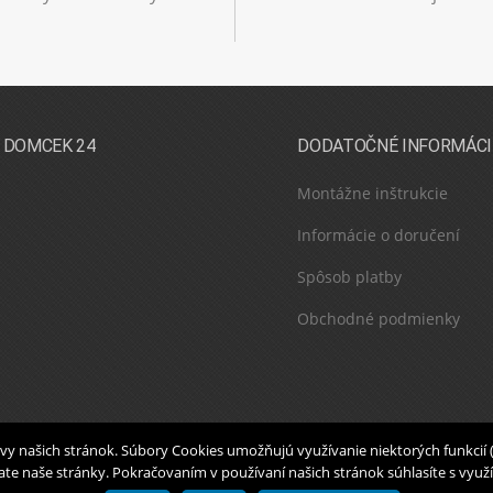
 DOMCEK 24
DODATOČNÉ INFORMÁCI
Montážne inštrukcie
Informácie o doručení
Spôsob platby
Obchodné podmienky
tevy našich stránok. Súbory Cookies umožňujú využívanie niektorých funkcií
e naše stránky. Pokračovaním v používaní našich stránok súhlasíte s využ