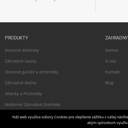
PRODUKTY
ZAHRADNY
Drevené domčeky
Domov
Záhradné sauny
O nás
Drevené garáže a prístrešky
Kontakt
Záhradné dielne
Blog
Altánky a Prístrešky
Moderné Záhradné Domčeky
Náš web využíva súbory Cookies pre zlepšenie zážitku z vašej návš
akým spôsobom využívat