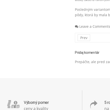
Bodový základ na rovnom povr
Posledným variantom 
pôdy, ktorá by mala 
Leave a Comment
Prev
Pridaj komentár
Prepáčte, ale pred 
Výborný pomer
5 r
ceny a kvality
na