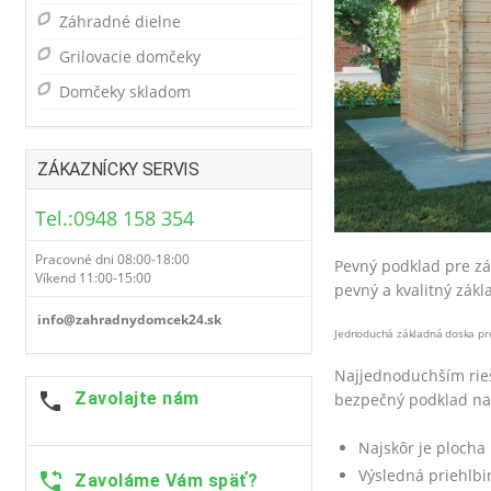
Záhradné dielne
Grilovacie domčeky
Domčeky skladom
ZÁKAZNÍCKY SERVIS
Tel.:0948 158 354
Pracovné dni 08:00-18:00
Pevný podklad pre zá
Víkend 11:00-15:00
pevný a kvalitný zákl
info@zahradnydomcek24.sk
Jednoduchá základná doska pr
Najjednoduchším rieš
Zavolajte nám
bezpečný podklad na
Najskôr je plocha
Výsledná priehlbi
Zavoláme Vám späť?