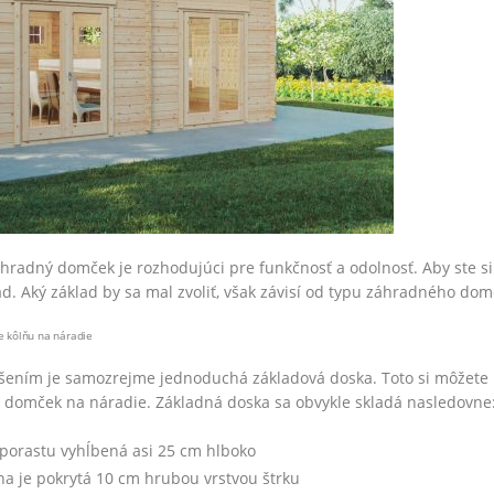
hradný domček je rozhodujúci pre funkčnosť a odolnosť. Aby ste si 
ad. Aký základ by sa mal zvoliť, však závisí od typu záhradného do
e kôlňu na náradie
ením je samozrejme jednoduchá základová doska. Toto si môžete na
 domček na náradie. Základná doska sa obvykle skladá nasledovne
 porastu vyhĺbená asi 25 cm hlboko
na je pokrytá 10 cm hrubou vrstvou štrku