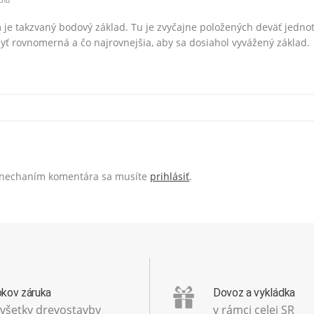
chu
je takzvaný bodový základ. Tu je zvyčajne položených deväť jednot
byť rovnomerná a čo najrovnejšia, aby sa dosiahol vyvážený základ.
s
zanechaním komentára sa musíte
prihlásiť
.
okov záruka
Dovoz a vykládka
 všetky drevostavby
v rámci celej SR