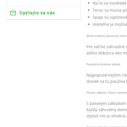
Na to sa naskladá
Teraz sa musia po
Opýtajte sa nás
Spoje sú vyplnen
Voliteľne je možn
Mrazuvzdorný základ pre záh
Pre väčšie záhradné 
alebo dokonca ako mi
Populárny doskový základ
Najpopulárnejším rie
dosiek sa tu používa 
Pásový základ s nízkym zaťaž
S pásovým základom sa
každý záhradný domče
výstuž nie je vhodná